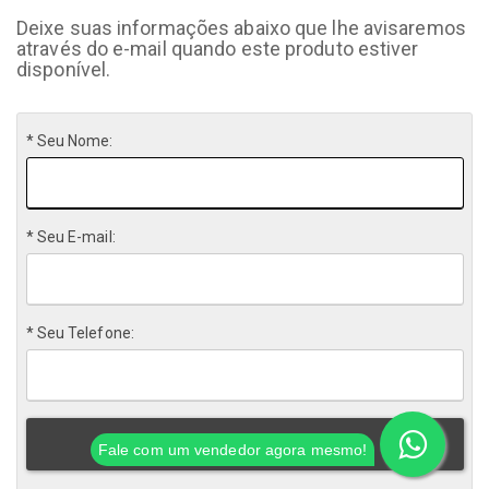
Deixe suas informações abaixo que lhe avisaremos
através do e-mail quando este produto estiver
disponível.
* Seu Nome:
* Seu E-mail:
* Seu Telefone:
CADASTRAR
Fale com um vendedor agora mesmo!