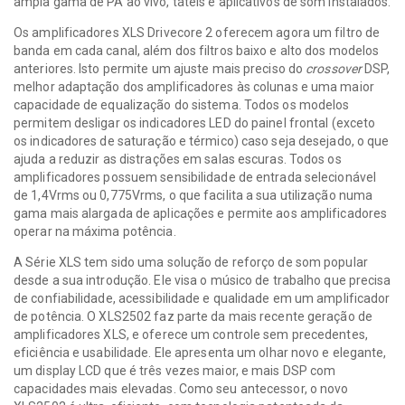
ampla gama de PA ao vivo, táteis e aplicativos de som instalados.
Os amplificadores XLS Drivecore 2 oferecem agora um filtro de
banda em cada canal, além dos filtros baixo e alto dos modelos
anteriores. Isto permite um ajuste mais preciso do
crossover
DSP,
melhor adaptação dos amplificadores às colunas e uma maior
capacidade de equalização do sistema. Todos os modelos
permitem desligar os indicadores LED do painel frontal (exceto
os indicadores de saturação e térmico) caso seja desejado, o que
ajuda a reduzir as distrações em salas escuras. Todos os
amplificadores possuem sensibilidade de entrada selecionável
de 1,4Vrms ou 0,775Vrms, o que facilita a sua utilização numa
gama mais alargada de aplicações e permite aos amplificadores
operar na máxima potência.
A Série XLS tem sido uma solução de reforço de som popular
desde a sua introdução. Ele visa o músico de trabalho que precisa
de confiabilidade, acessibilidade e qualidade em um amplificador
de potência. O XLS2502 faz parte da mais recente geração de
amplificadores XLS, e oferece um controle sem precedentes,
eficiência e usabilidade. Ele apresenta um olhar novo e elegante,
um display LCD que é três vezes maior, e mais DSP com
capacidades mais elevadas. Como seu antecessor, o novo