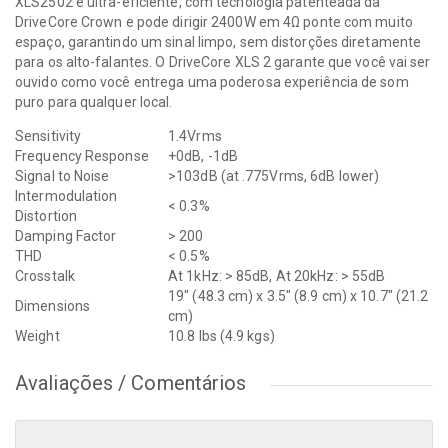
XLS2502 é ultra-eficiente, com tecnologia patenteada da
DriveCore Crown e pode dirigir 2400W em 4Ω ponte com muito
espaço, garantindo um sinal limpo, sem distorções diretamente
para os alto-falantes. O DriveCore XLS 2 garante que você vai ser
ouvido como você entrega uma poderosa experiência de som
puro para qualquer local.
Sensitivity
1.4Vrms
Frequency Response
+0dB, -1dB
Signal to Noise
>103dB (at .775Vrms, 6dB lower)
Intermodulation
< 0.3%
Distortion
Damping Factor
> 200
THD
< 0.5%
Crosstalk
At 1kHz: > 85dB, At 20kHz: > 55dB
19" (48.3 cm) x 3.5" (8.9 cm) x 10.7" (21.2
Dimensions
cm)
Weight
10.8 lbs (4.9 kgs)
Avaliações / Comentários