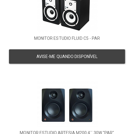
MONITOR ESTUDIO FLUID C5 - PAR
AVISE-ME QUANDO DISPONÍVEL
MONITOR ESTUDIO ARTESIA M200 4´´ 30W "PAR"