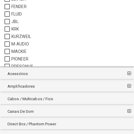
FENDER
FLUID
JBL
KRK
KURZWEIL
M-AUDIO
MACKIE
PIONEER
PRESONUS
Acessórios
RAD
ROLAND
Amplificadores
SAMSON
SKP
Cabos / Multicabos / Fios
SPECTRUS
YAMAHA
Caixas De Som
Direct Box / Phantom Power