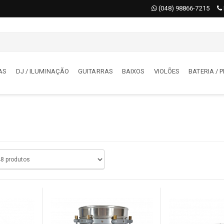
(048) 98866-7215
AS
DJ / ILUMINAÇÃO
GUITARRAS
BAIXOS
VIOLÕES
BATERIA /
AS
DJ / ILUMINAÇÃO
órios
Acessórios
deon
Iluminação
jadores
Maquina De Fumaça / Bolha
tizadores
Moving
s
Mesas De Iluminação
oladores
DJ
s
BATERIA / PERCUSSÃO