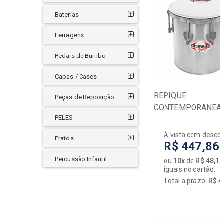
HARDBEAT
HERCULES
Baterias
HOOK
Ferragens
IZZO
JAGUAR
Pedais de Bumbo
LIVERPOOL
LKI
Capas / Cases
LP
REPIQUE
Peças de Reposição
LP - Latin Percussion
CONTEMPORANEA
LUEN
PELES
ALUMINIO LIGHT 
MAHALO
PELE LEITOSA
À vista com desc
MARQUES
Pratos
R$ 447,86
MEINL
Percussão Infantil
ou
10x
de
R$ 48,1
ODERY
iguais no cartão.
PEARL
Total a prazo:
R$ 
PHX
PREMIUM
PRO FIRE