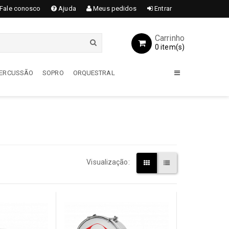
Fale conosco
Ajuda
Meus pedidos
Entrar
Carrinho
0 item(s)
 PERCUSSÃO
SOPRO
ORQUESTRAL
GUITARRAS
Acessórios
Encordoamentos
Amplificadores
Visualização:
Capas / Cases
Guitarras
Pedais / Pedaleiras
Transmissores