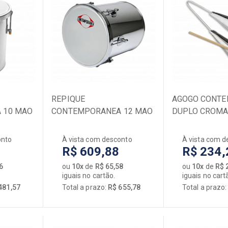
REPIQUE
AGOGO CONT
 10 MAO
CONTEMPORANEA 12 MAO
DUPLO CROMA
94LT
ALUMINIO 96C PELE
LEITOSA
onto
À vista com desconto
À vista com d
R$ 609,88
R$ 234,
6
ou
10x
de
R$ 65,58
ou
10x
de
R$ 
iguais no cartão.
iguais no cart
481,57
Total a prazo:
R$ 655,78
Total a prazo