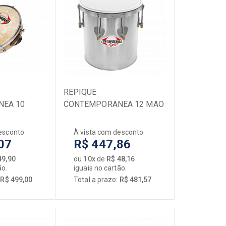
REPIQUE
EA 10
CONTEMPORANEA 12 MAO
RO 20C
ALUMINIO LIGHT 96LT
IZ PELE
PELE LEITOSA
esconto
À vista com desconto
07
R$ 447,86
49,90
ou
10x
de
R$ 48,16
ão.
iguais no cartão.
:
R$ 499,00
Total a prazo:
R$ 481,57