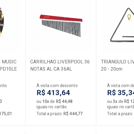
 MUSIC
CARRILHAO LIVERPOOL 36
TRIANGULO LI
 PD10LE
NOTAS AL CA 36AL
20 - 20cm
 LEITOSA
onto
À vista com desconto
À vista com d
R$ 413,64
R$ 35,3
0
ou
10x
de
R$ 44,48
ou
3x
de
R$ 1
iguais no cartão.
iguais no cart
175,01
Total a prazo:
R$ 444,77
Total a prazo