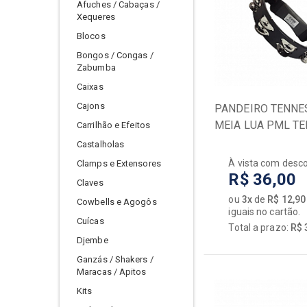
VIOL
Afuches / Cabaças /
Interfaces de Audio
Xequeres
Mesas
Acess
Blocos
[+] Ver todos
Ampli
Bongos / Congas /
Zabumba
Bando
BAIXOS
Caixas
Banjo
Cajons
Acessórios
PANDEIRO TENNE
Cabo
MEIA LUA PML TE
Carrilhão e Efeitos
Amplificadores
Capas
Castalholas
Baixos
Capta
À vista com desc
Clamps e Extensores
Capas / Cases
Cavaq
R$ 36,00
Claves
Encordoamentos
Enco
ou
3x
de
R$ 12,90
Cowbells e Agogôs
Pedais / Pedaleiras
Guital
iguais no cartão.
Cuícas
Transmissores
[+] Ve
Total a prazo:
R$ 
Djembe
Ganzás / Shakers /
Maracas / Apitos
Kits