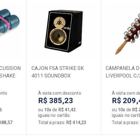
RCUSSION
CAJON FSA STRIKE SK
CAMPANELA D
 SHAKE
4011 SOUNDBOX
LIVERPOOL C/
onto
À vista com desconto
À vista com d
R$ 385,23
R$ 209,
6
ou
10x
de
R$ 41,42
ou
10x
de
R$ 
iguais no cartão.
iguais no cart
188,57
Total a prazo:
R$ 414,23
Total a prazo