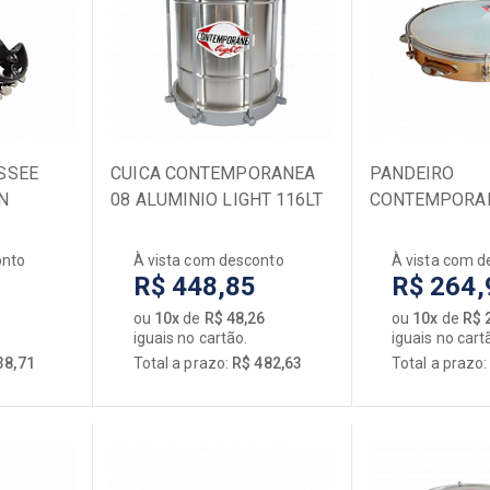
ÕES
Acessórios
órios
Bancos
ficadores
Baquetas
lim
Baterias
Ferragens
SSEE
s
CUICA CONTEMPORANEA
Pedais de Bumbo
PANDEIRO
N
08 ALUMINIO LIGHT 116LT
CONTEMPORAN
 / Cases
Capas / Cases
PELE COURO
MADEIRA LIGH
dores / Circuitos
Peças de Reposição
NATURAL PELE
onto
À vista com desconto
À vista com d
uinho
PELES
R$ 448,85
R$ 264,
rdoamentos
Percussão
ou
10x
de
R$ 48,26
ou
10x
de
R$ 
ele
[+] Ver todos
iguais no cartão.
iguais no cart
r todos
38,71
Total a prazo:
R$ 482,63
Total a prazo
ORQUESTRAL
Acessórios
Capas / Cases
Cellos