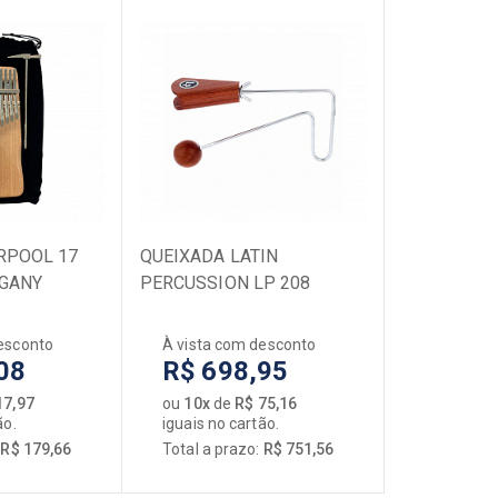
RPOOL 17
QUEIXADA LATIN
GANY
PERCUSSION LP 208
STANDARD VIBRA-SLAO II
esconto
À vista com desconto
08
R$ 698,95
17,97
ou
10x
de
R$ 75,16
ão.
iguais no cartão.
:
R$ 179,66
Total a prazo:
R$ 751,56