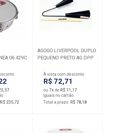
AGOGO LIVERPOOL DUPLO
EA 06 429C
PEQUENO PRETO AG DPP
esconto
À vista com desconto
22
R$ 72,71
23,57
ou
7x
de
R$ 11,17
ão.
iguais no cartão.
:
R$ 235,72
Total a prazo:
R$ 78,18