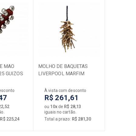
E MAO
MOLHO DE BAQUETAS
25 GUIZOS
LIVERPOOL MARFIM
esconto
À vista com desconto
47
R$ 261,61
22,52
ou
10x
de
R$ 28,13
ão.
iguais no cartão.
:
R$ 225,24
Total a prazo:
R$ 281,30