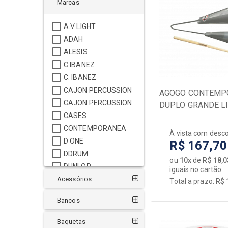
Marcas
A.V LIGHT
ADAH
ALESIS
C IBANEZ
C. IBANEZ
CAJON PERCUSSION
AGOGO CONTEMP
CAJON PERCUSSION
DUPLO GRANDE L
CASES
01LT
CONTEMPORANEA
À vista com desc
D ONE
R$ 167,70
DDRUM
ou
10x
de
R$ 18,0
DUNLOP
iguais no cartão.
Acessórios
FSA
Total a prazo:
R$ 
GIBRALTAR
Bancos
GIBSON
GOPE
Baquetas