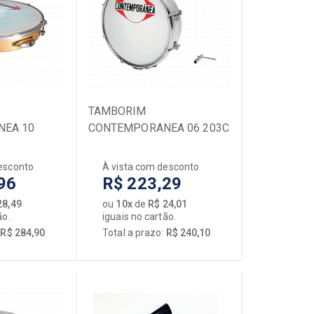
SOPRO
Acessórios
Capas / Cases
Clarinetes
Escaletas
Flautas
TAMBORIM
EA 10
CONTEMPORANEA 06 203C
Gaitas de Boca
T 82LT
CROMADO 8 TARRAXAS
Microfones
 LEITOSA
esconto
À vista com desconto
Saxofones
96
R$ 223,29
Trombones
28,49
ou
10x
de
R$ 24,01
Trompetes
ão.
iguais no cartão.
[+] Ver todos
:
R$ 284,90
Total a prazo:
R$ 240,10