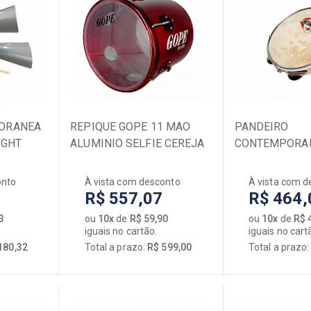
ORANEA
REPIQUE GOPE 11 MAO
PANDEIRO
IGHT
ALUMINIO SELFIE CEREJA
CONTEMPORAN
PELE LEITOSA
MADEIRA CHO
NATURAL VERN
onto
À vista com desconto
À vista com d
COURO
R$ 557,07
R$ 464,
3
ou
10x
de
R$ 59,90
ou
10x
de
R$ 
iguais no cartão.
iguais no cart
180,32
Total a prazo:
R$ 599,00
Total a prazo