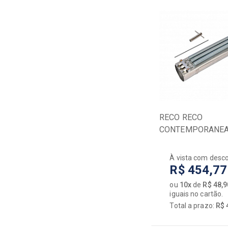
RECO RECO
CONTEMPORANEA 
MOLAS AÇO INOX
À vista com desc
R$ 454,77
ou
10x
de
R$ 48,9
iguais no cartão.
Total a prazo:
R$ 