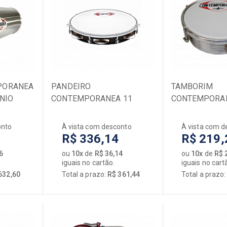
Encordoamentos
Microfones / Captadores
Pedais de Efeito
Violas
Violinos
PORANEA
PANDEIRO
TAMBORIM
NIO
CONTEMPORANEA 11
CONTEMPORAN
LE NAPA
MADEIRA LIGHT 85LT
CROMADO
PRETO PELE LEITOSA
onto
À vista com desconto
À vista com d
R$ 336,14
R$ 219,
6
ou
10x
de
R$ 36,14
ou
10x
de
R$ 
iguais no cartão.
iguais no cart
632,60
Total a prazo:
R$ 361,44
Total a prazo