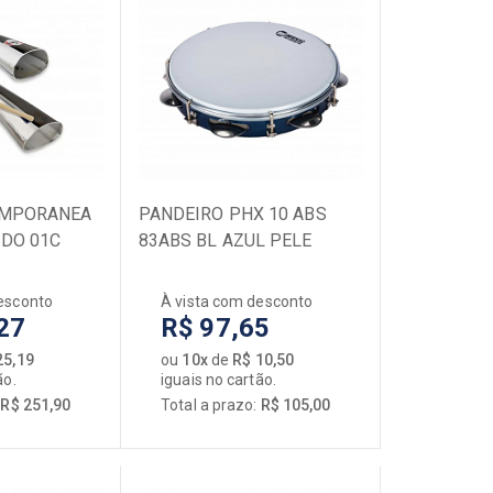
EMPORANEA
PANDEIRO PHX 10 ABS
DO 01C
83ABS BL AZUL PELE
LEITOSA
esconto
À vista com desconto
27
R$ 97,65
25,19
ou
10x
de
R$ 10,50
ão.
iguais no cartão.
:
R$ 251,90
Total a prazo:
R$ 105,00