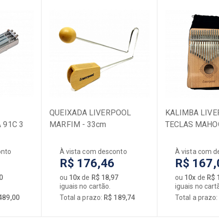
QUEIXADA LIVERPOOL
KALIMBA LIVE
91C 3
MARFIM - 33cm
TECLAS MAHO
onto
À vista com desconto
À vista com d
R$ 176,46
R$ 167,
0
ou
10x
de
R$ 18,97
ou
10x
de
R$ 
iguais no cartão.
iguais no cart
489,00
Total a prazo:
R$ 189,74
Total a prazo