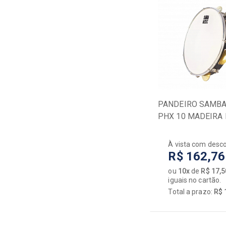
REMO
RHYTHM TECH
ROLAND
SABIAN
SPANKING
SPRING
STAGG
TAMA
PANDEIRO SAMBA
TASCAM
PHX 10 MADEIRA
TIMBRA
BKW PRETO PELE
TORELLI
TURBO
À vista com desc
R$ 162,76
VANGUARDA
VIC FIRTH
ou
10x
de
R$ 17,5
iguais no cartão.
Total a prazo:
R$ 