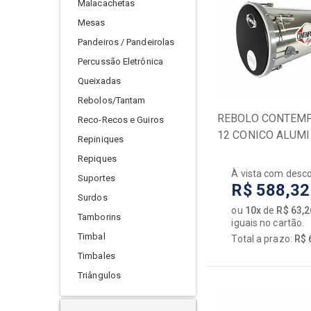
Malacachetas
Mesas
Pandeiros / Pandeirolas
Percussão Eletrônica
Queixadas
Rebolos/Tantam
REBOLO CONTEM
Reco-Recos e Guiros
12 CONICO ALUMI
Repiniques
LIGHT 1223LT PE
Repiques
PRETA
À vista com desc
Suportes
R$ 588,32
Surdos
ou
10x
de
R$ 63,2
Tamborins
iguais no cartão.
Timbal
Total a prazo:
R$ 
Timbales
Triângulos