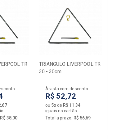
VERPOOL TR
TRIANGULO LIVERPOOL TR
30 - 30cm
esconto
À vista com desconto
4
R$ 52,72
2,67
ou
5x
de
R$ 11,34
ão.
iguais no cartão.
:
R$ 38,00
Total a prazo:
R$ 56,69