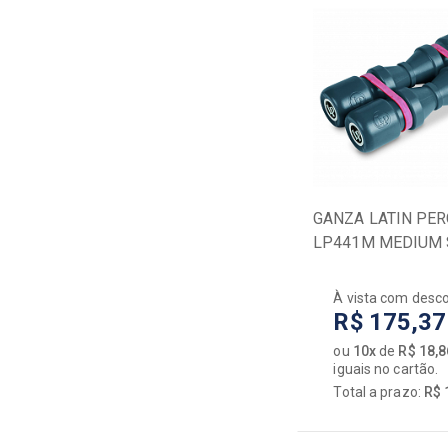
GANZA LATIN PE
LP441M MEDIUM
DUPLO CINZA
À vista com desc
R$ 175,37
ou
10x
de
R$ 18,8
iguais no cartão.
Total a prazo:
R$ 