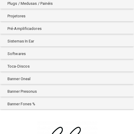
Plugs / Medusas / Painéis
VIC FIRTH
VOKAL
Projetores
WALDMAN
Pré-Amplificadores
Sistemas In Ear
Softwares
Toca-Discos
Banner Oneal
Banner Presonus
Banner Fones %