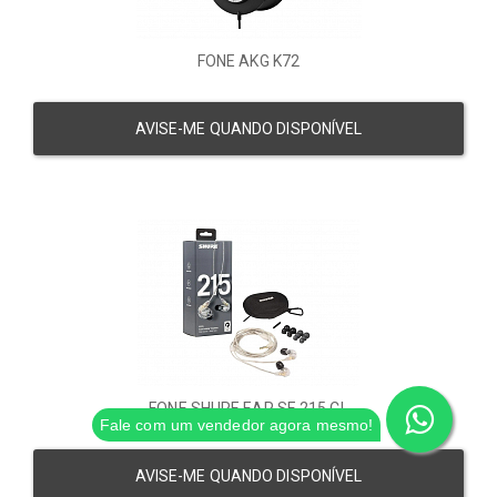
FONE AKG K72
AVISE-ME QUANDO DISPONÍVEL
FONE SHURE EAR SE 215 CL
Fale com um vendedor agora mesmo!
AVISE-ME QUANDO DISPONÍVEL