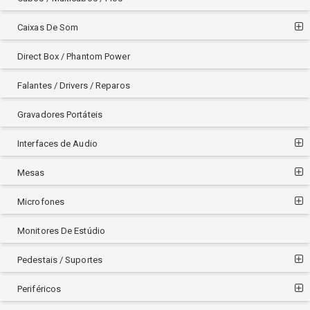
MACKIE
MARSHALL
Caixas De Som
PHILIPS
Direct Box / Phantom Power
PIONEER
RAD
Falantes / Drivers / Reparos
ROLAND
SAMSON
Gravadores Portáteis
SENNHEISER
Interfaces de Audio
SHURE
SKP
Mesas
SONY
SOUNDVOICE
Microfones
STAGG
Monitores De Estúdio
SUPERLUX
TASCAM
Pedestais / Suportes
TELEFUNKEN
TRIGGER
Periféricos
TSI