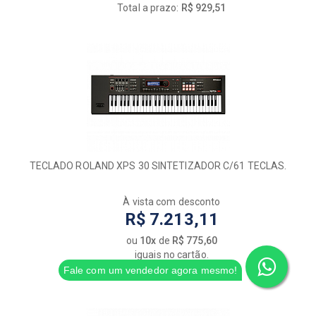
Total a prazo:
R$ 929,51
TECLADO ROLAND XPS 30 SINTETIZADOR C/61 TECLAS.
À vista com desconto
R$ 7.213,11
ou
10x
de
R$ 775,60
iguais no cartão.
Fale com um vendedor agora mesmo!
Total a prazo:
R$ 7.756,03