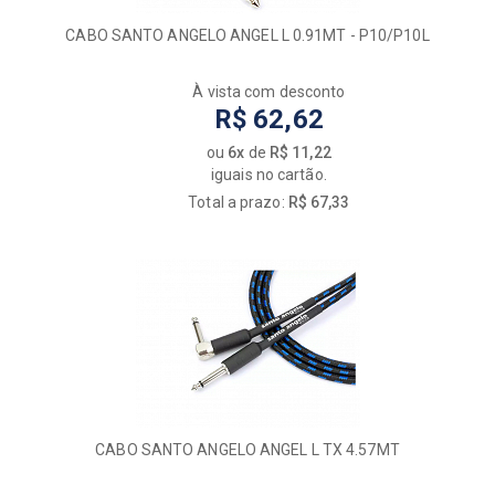
SOLID SOUND
CABO SANTO ANGELO ANGEL L 0.91MT - P10/P10L
SOUNDVOICE
SPRING
À vista com desconto
STAGG
R$ 62,62
STAY
TAGIMA
ou
6x
de
R$ 11,22
iguais no cartão.
TECNIFORTE
Total a prazo:
R$ 67,33
TURBO
ULTIMATE
VECTOR
VEDO
VISÃO
WALDMAN
WIRE CONEX
WORKING BAG
YAMAHA
CABO SANTO ANGELO ANGEL L TX 4.57MT
ZELLMER