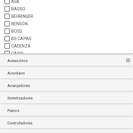
ASK
BASSO
BEHRINGER
BENSON
BOSS
BS CAPAS
CADENZA
CASIO
Acessórios
CONCERT
CR BAG
Acordeon
CUSTOM SOUND
DATALINK
Arranjadores
EAGLE
ER PIRES
Sintetizadores
ERNIE BALL
Pianos
FENDER
FLEX
Controladores
GIANNINI