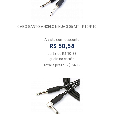
NK
ONEAL
ONSTAGE
PEAVEY
CABO SANTO ANGELO NINJA 3.05 MT - P10/P10
PGS TECH
PLANET WAVES
À vista com desconto
QUIK LOK
R$ 50,58
REVAS BY ROLAND
ROCKCABLE
ou
5x
de
R$ 10,88
iguais no cartão.
ROHS
Total a prazo:
R$ 54,39
ROLAND
ROXTONE
SAMSON
SANTO ANGELO
SATY
SEIZI
SHURE
SMART