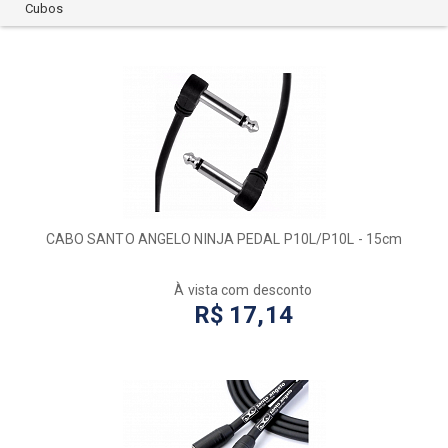
GIBSON
Cubos
HAWK
HAYONIK
HERCULES
HOHNER
IBOX
IK MULTIMEDIA
KEYBLACK
KORG
KURZWEIL
CABO SANTO ANGELO NINJA PEDAL P10L/P10L - 15cm
M-AUDIO
MAESTRINA
À vista com desconto
MAUDIO
R$ 17,14
METEORO
MICHAEL
MXR
NEKTAR
NEWKEPPERS