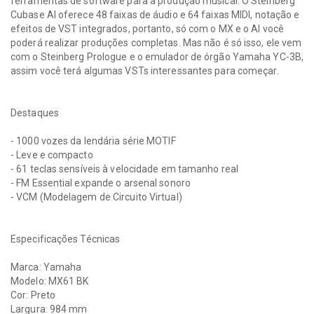
ferramentas de software para a produção musical. O Steinberg
Cubase AI oferece 48 faixas de áudio e 64 faixas MIDI, notação e
efeitos de VST integrados, portanto, só com o MX e o AI você
poderá realizar produções completas. Mas não é só isso, ele vem
com o Steinberg Prologue e o emulador de órgão Yamaha YC-3B,
assim você terá algumas VSTs interessantes para começar.
Destaques
- 1000 vozes da lendária série MOTIF
- Leve e compacto
- 61 teclas sensíveis à velocidade em tamanho real
- FM Essential expande o arsenal sonoro
- VCM (Modelagem de Circuito Virtual)
Especificações Técnicas
Marca: Yamaha
Modelo: MX61 BK
Cor: Preto
Largura: 984 mm