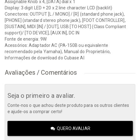
Assignable Knob x 4, [DATA] dial x 1
Display: 3 digit LED + 20 x 2 line character LCD (backlit)
Conectores: OUTPUT [L / MONO] / [R] (standard phone jack),
[PHONE] (standard stereo phone jack), [FOOT CONTROLLER],
[SUSTAIN], MIDI [IN] / [OUT], USB [TO HOST] (Class Compliant
support)/ [TO DEVICE], [AUX IN], DC IN
Fonte de energia: 9W
Acessórios: Adaptador AC (PA-150B ou equivalente
recomendado pela Yamaha), Manual do Proprietário,
Informações de download do Cubase AI
Avaliações / Comentários
Seja o primeiro a avaliar.
Conte-nos o que achou deste produto para os outros clientes
e ajude-os a comprar certo!
QUERO AVALIAR