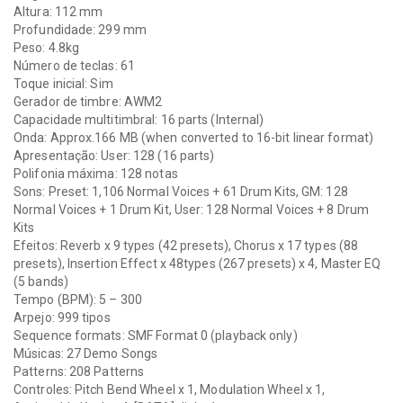
Altura: 112 mm
Profundidade: 299 mm
Peso: 4.8kg
Número de teclas: 61
Toque inicial: Sim
Gerador de timbre: AWM2
Capacidade multitimbral: 16 parts (Internal)
Onda: Approx.166 MB (when converted to 16-bit linear format)
Apresentação: User: 128 (16 parts)
Polifonia máxima: 128 notas
Sons: Preset: 1,106 Normal Voices + 61 Drum Kits, GM: 128
Normal Voices + 1 Drum Kit, User: 128 Normal Voices + 8 Drum
Kits
Efeitos: Reverb x 9 types (42 presets), Chorus x 17 types (88
presets), Insertion Effect x 48types (267 presets) x 4, Master EQ
(5 bands)
Tempo (BPM): 5 – 300
Arpejo: 999 tipos
Sequence formats: SMF Format 0 (playback only)
Músicas: 27 Demo Songs
Patterns: 208 Patterns
Controles: Pitch Bend Wheel x 1, Modulation Wheel x 1,