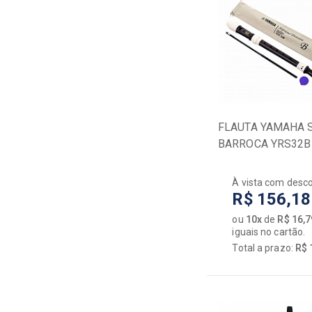
LYCO
MEYER
MICHAEL
ORKESTRA
ORLEANS
OTTO LINK
PAGANINI
FLAUTA YAMAHA
PLASTICOVER
BARROCA YRS32B
RICO ROYAL
ROCKBAG
À vista com desc
ROLAND
R$ 156,18
RONSANI
ROVNER
ou
10x
de
R$ 16,7
iguais no cartão.
SENNHEISER
Total a prazo:
R$ 
SHELTER
SHURE
SKB
SKP