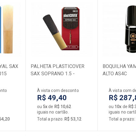
YAL SAX
PALHETA PLASTICOVER
BOQUILHA YA
015
SAX SOPRANO 1.5 -
ALTO AS4C
RRP05SSX150
onto
À vista com desconto
À vista com d
R$ 49,40
R$ 287,
ou
5x
de
R$ 10,62
ou
10x
de
R$ 
iguais no cartão.
iguais no cart
54,20
Total a prazo:
R$ 53,12
Total a prazo