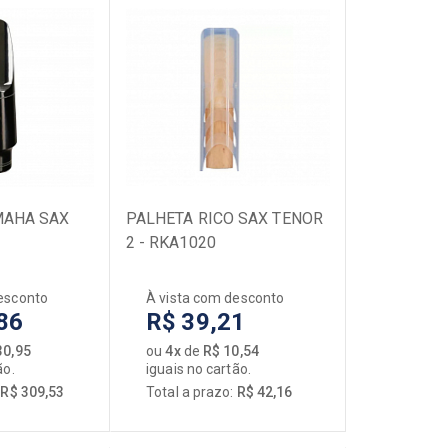
MAHA SAX
PALHETA RICO SAX TENOR
2 - RKA1020
esconto
À vista com desconto
86
R$ 39,21
30,95
ou
4x
de
R$ 10,54
ão.
iguais no cartão.
:
R$ 309,53
Total a prazo:
R$ 42,16