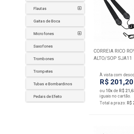
FIBRACELL
Flautas
FREE SAX
FREESAX
Gaitas de Boca
GATOR
HERCO
Microfones
HERCULES
Saxofones
HERING
CORREIA RICO RO
HOFMA
ALTO/SOP SJA11
Trombones
HOHNER
HORNER
Trompetes
À vista com desc
IBOX
R$ 201,20
Tubas e Bombardinos
IK MULTIMEDIA
ou
10x
de
R$ 21,6
JTS
iguais no cartão.
Pedais de Efeito
JUPITER
Total a prazo:
R$ 
KADOSH
KORG
LA VOZ
LEXSEN