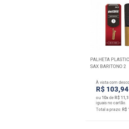
PALHETA PLASTI
SAX BARITONO 2
À vista com desc
R$ 103,94
ou
10x
de
R$ 11,1
iguais no cartão.
Total a prazo:
R$ 