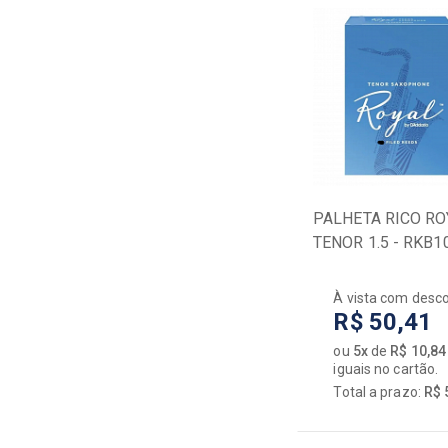
PALHETA RICO RO
TENOR 1.5 - RKB1
À vista com desc
R$ 50,41
ou
5x
de
R$ 10,84
iguais no cartão.
Total a prazo:
R$ 