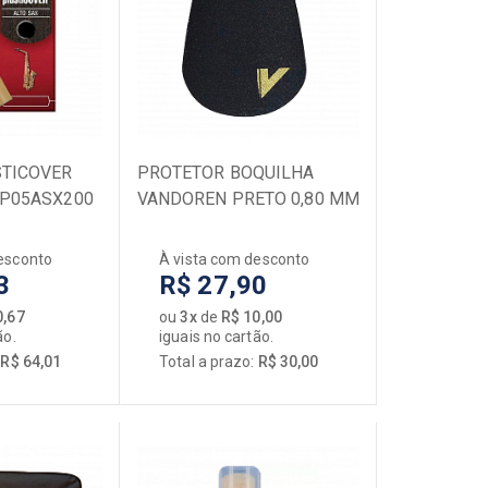
SOPRO
Acessórios
Capas / Cases
Clarinetes
Escaletas
STICOVER
Flautas
PROTETOR BOQUILHA
RP05ASX200
VANDOREN PRETO 0,80 MM
Gaitas de Boca
Microfones
esconto
À vista com desconto
Saxofones
3
R$ 27,90
Trombones
0,67
ou
3x
de
R$ 10,00
Trompetes
ão.
iguais no cartão.
[+] Ver todos
:
R$ 64,01
Total a prazo:
R$ 30,00