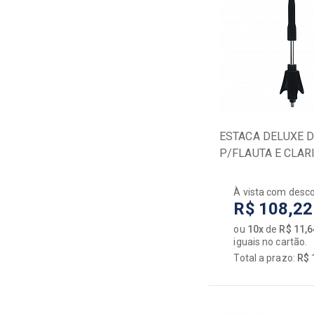
SMART
SOUNDVOICE
SPRING
STAGG
SUPERLUX
SX
VANDOREN
VOGGA
ESTACA DELUXE 
WALDMAN
P/FLAUTA E CLAR
YAMAHA
HERCULES
ZELLMER
À vista com desc
ZOOM
R$ 108,22
ou
10x
de
R$ 11,6
iguais no cartão.
Total a prazo:
R$ 