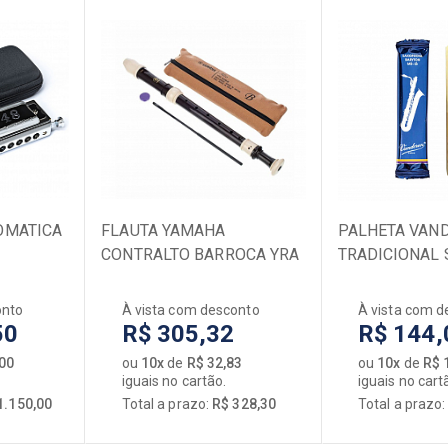
OMATICA
FLAUTA YAMAHA
PALHETA VAN
CONTRALTO BARROCA YRA
TRADICIONAL 
302BIII
BARITONO 2
onto
À vista com desconto
À vista com d
50
R$ 305,32
R$ 144,
,00
ou
10x
de
R$ 32,83
ou
10x
de
R$ 
iguais no cartão.
iguais no cart
1.150,00
Total a prazo:
R$ 328,30
Total a prazo