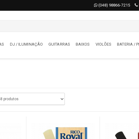
(048) 98866-7215
AS
DJ / ILUMINAÇÃO
GUITARRAS
BAIXOS
VIOLÕES
BATERIA /
AS
DJ / ILUMINAÇÃO
órios
Acessórios
deon
Iluminação
jadores
Maquina De Fumaça / Bolha
tizadores
Moving
s
Mesas De Iluminação
oladores
DJ
s
BATERIA / PERCUSSÃO