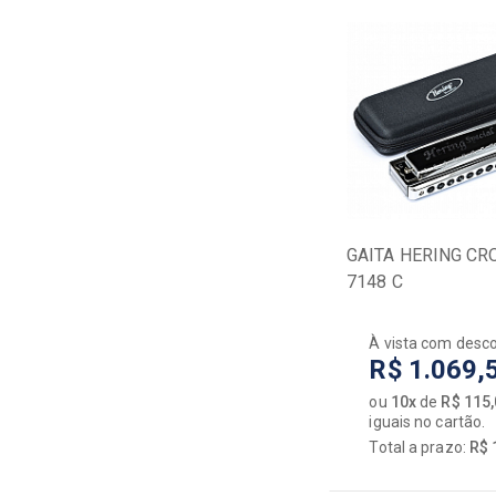
GAITA HERING CR
7148 C
À vista com desc
R$ 1.069,
ou
10x
de
R$ 115
iguais no cartão.
Total a prazo:
R$ 