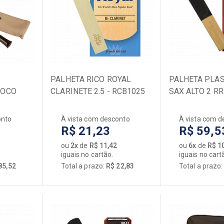
ÕES
Acessórios
órios
Bancos
ficadores
Baquetas
lim
Baterias
Ferragens
s
PALHETA RICO ROYAL
Pedais de Bumbo
PALHETA PLA
ROCO
CLARINETE 2.5 - RCB1025
SAX ALTO 2 R
 / Cases
Capas / Cases
dores / Circuitos
Peças de Reposição
onto
À vista com desconto
À vista com d
uinho
PELES
R$ 21,23
R$ 59,5
rdoamentos
Percussão
ou
2x
de
R$ 11,42
ou
6x
de
R$ 1
ele
[+] Ver todos
iguais no cartão.
iguais no cart
r todos
85,52
Total a prazo:
R$ 22,83
Total a prazo
ORQUESTRAL
Acessórios
Capas / Cases
Cellos