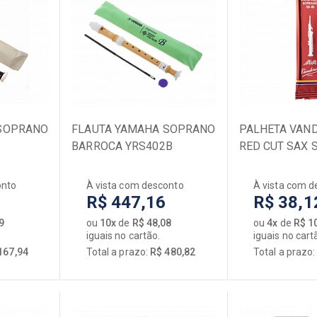
 SOPRANO
FLAUTA YAMAHA SOPRANO
PALHETA VAN
BARROCA YRS402B
RED CUT SAX 
onto
À vista com desconto
À vista com d
R$ 447,16
R$ 38,1
9
ou
10x
de
R$ 48,08
ou
4x
de
R$ 1
iguais no cartão.
iguais no cart
167,94
Total a prazo:
R$ 480,82
Total a prazo