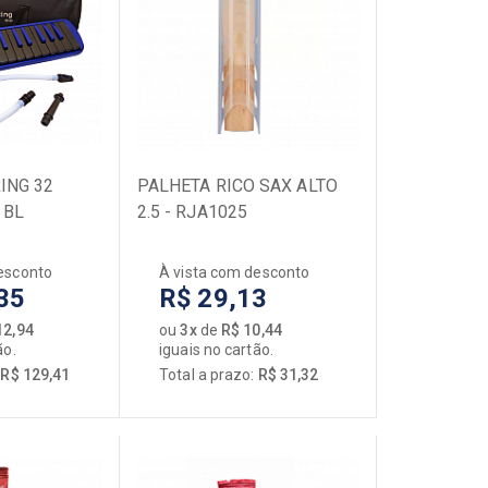
ING 32
PALHETA RICO SAX ALTO
 BL
2.5 - RJA1025
esconto
À vista com desconto
35
R$ 29,13
12,94
ou
3x
de
R$ 10,44
ão.
iguais no cartão.
:
R$ 129,41
Total a prazo:
R$ 31,32