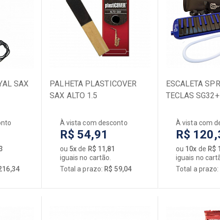
Encordoamentos
Microfones / Captadores
Pedais de Efeito
Violas
Violinos
YAL SAX
PALHETA PLASTICOVER
ESCALETA SPR
SAX ALTO 1.5
TECLAS SG32+
onto
À vista com desconto
À vista com d
R$ 54,91
R$ 120,
3
ou
5x
de
R$ 11,81
ou
10x
de
R$ 
iguais no cartão.
iguais no cart
216,34
Total a prazo:
R$ 59,04
Total a prazo