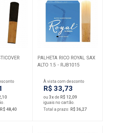
STICOVER
PALHETA RICO ROYAL SAX
ALTO 1.5 - RJB1015
esconto
À vista com desconto
1
R$ 33,73
2,10
ou
3x
de
R$ 12,09
ão.
iguais no cartão.
:
R$ 48,40
Total a prazo:
R$ 36,27