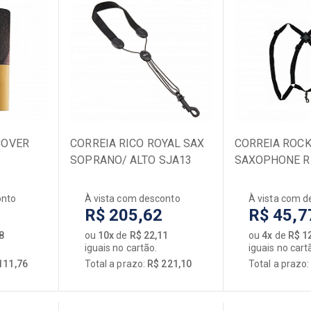
COVER
CORREIA RICO ROYAL SAX
CORREIA ROC
SOPRANO/ ALTO SJA13
SAXOPHONE RB
onto
À vista com desconto
À vista com d
R$ 205,62
R$ 45,7
8
ou
10x
de
R$ 22,11
ou
4x
de
R$ 1
iguais no cartão.
iguais no cart
111,76
Total a prazo:
R$ 221,10
Total a prazo