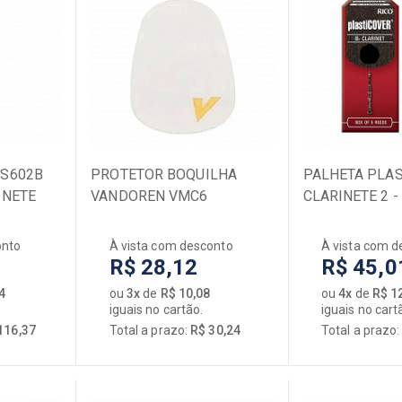
DS602B
PROTETOR BOQUILHA
PALHETA PLA
INETE
VANDOREN VMC6
CLARINETE 2 -
TRANSPARENTE 0,35 MM
RRP05BCL200
onto
À vista com desconto
À vista com d
R$ 28,12
R$ 45,0
4
ou
3x
de
R$ 10,08
ou
4x
de
R$ 1
iguais no cartão.
iguais no cart
116,37
Total a prazo:
R$ 30,24
Total a prazo