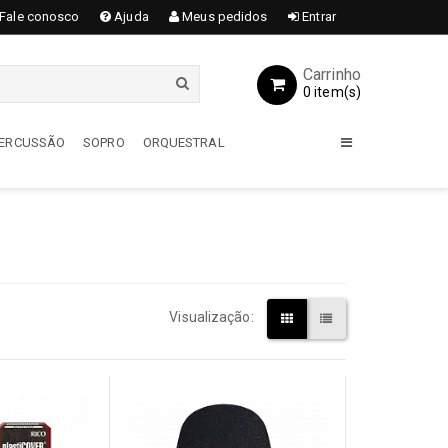
Fale conosco
Ajuda
Meus pedidos
Entrar
Carrinho
0 item(s)
 PERCUSSÃO
SOPRO
ORQUESTRAL
GUITARRAS
Acessórios
Encordoamentos
Amplificadores
Visualização:
Capas / Cases
Guitarras
Pedais / Pedaleiras
Transmissores