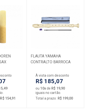
DOREN
FLAUTA YAMAHA
SAX
CONTRALTO BARROCA
YRA28BIII
esconto
À vista com desconto
07
R$ 185,07
15,49
ou
10x
de
R$ 19,90
ão.
iguais no cartão.
:
R$ 154,91
Total a prazo:
R$ 199,00