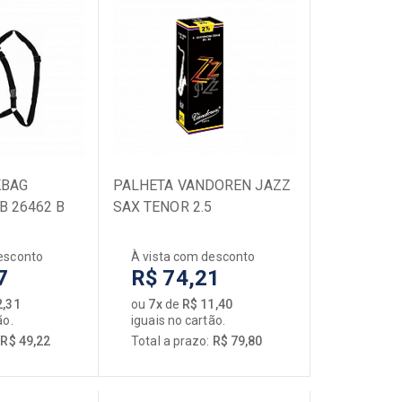
KBAG
PALHETA VANDOREN JAZZ
 26462 B
SAX TENOR 2.5
esconto
À vista com desconto
7
R$ 74,21
2,31
ou
7x
de
R$ 11,40
ão.
iguais no cartão.
:
R$ 49,22
Total a prazo:
R$ 79,80