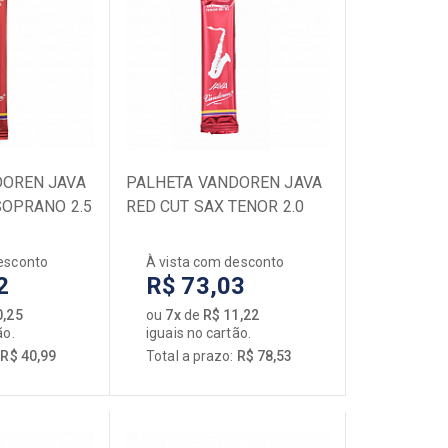
DOREN JAVA
PALHETA VANDOREN JAVA
SOPRANO 2.5
RED CUT SAX TENOR 2.0
esconto
À vista com desconto
2
R$ 73,03
0,25
ou
7x
de
R$ 11,22
ão.
iguais no cartão.
:
R$ 40,99
Total a prazo:
R$ 78,53