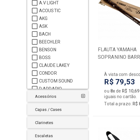
VIOL
A.V LIGHT
Interfaces de Audio
ACOUSTIC
Mesas
Acess
AKG
[+] Ver todos
Ampli
ASK
Bando
BACH
BAIXOS
Banjo
BEECHLER
Acessórios
FLAUTA YAMAHA
Cabo
BENSON
SOPRANINO BAR
BOSS
Amplificadores
Capas
YRN22B
CLAUDE LAKEY
Baixos
Capta
CONDOR
À vista com desc
Capas / Cases
Cavaq
R$ 79,53
CUSTOM SOUND
Encordoamentos
Enco
D ADDARIO
ou
8x
de
R$ 10,69
Pedais / Pedaleiras
Guital
Acessórios
DOLPHIN
iguais no cartão.
Transmissores
[+] Ve
Total a prazo:
R$ 
DUKOFF
Capas / Cases
DUNLOP
EAGLE
Clarinetes
FAST
FENDER
Escaletas