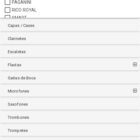
PAGANINI
RICO ROYAL
SMART
Capas / Cases
VANDOREN
YAMAHA
Clarinetes
Escaletas
Flautas
Gaitas de Boca
Microfones
Saxofones
Trombones
Trompetes