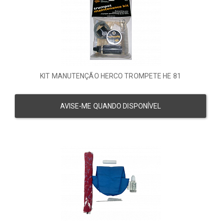
KIT MANUTENÇÃO HERCO TROMPETE HE 81
AVISE-ME QUANDO DISPONÍVEL