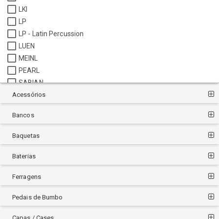
LKI
LP
LP - Latin Percussion
LUEN
MEINL
PEARL
SABIAN
Acessórios
TIMBRA
TORELLI
Bancos
TURBO
Baquetas
Baterias
Ferragens
Pedais de Bumbo
Capas / Cases