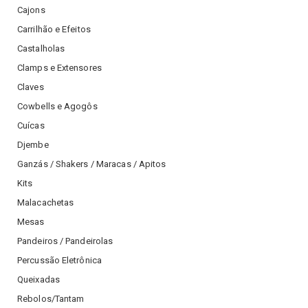
Cajons
Carrilhão e Efeitos
Castalholas
Clamps e Extensores
Claves
Cowbells e Agogôs
Cuícas
Djembe
Ganzás / Shakers / Maracas / Apitos
Kits
Malacachetas
Mesas
Pandeiros / Pandeirolas
Percussão Eletrônica
Queixadas
Rebolos/Tantam