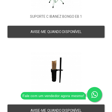
SUPORTE C IBANEZ BONGO EB 1
AVISE-ME QUANDO DISPONÍVEL
CAPA C IBANEZ BAQUETA P/ SUPORTE
Fale com um vendedor agora mesmo!
AVISE-ME QUANDO DISPONÍVEL