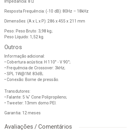
Impedância: 8 Ω
Resposta Frequência: (-10 dB): 80Hz – 18kHz
Dimensões: (A x L x P): 286 x 455 x 211 mm
Peso: Peso Bruto: 3,98 kg;
Peso Líquido: 1,52 kg.
Outros
Informação adicional:
• Cobertura acústica: H 110° - V 90°;
• Frequência de Crossover: 3kHz;
• SPL 1W@1M: 83dB;
• Conexão: Borne de pressão.
Transdutores:
• Falante: 5 ¼" Cone Polipropileno;
• Tweeter: 13mm domo PEI.
Garantia: 12 meses
Avaliações / Comentários