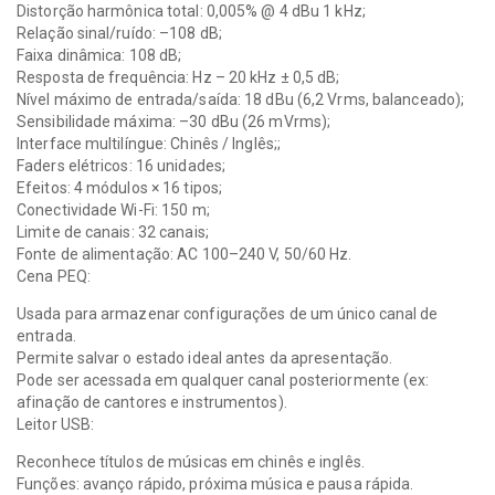
Distorção harmônica total: 0,005% @ 4 dBu 1 kHz;
Relação sinal/ruído: –108 dB;
Faixa dinâmica: 108 dB;
Resposta de frequência: Hz – 20 kHz ± 0,5 dB;
Nível máximo de entrada/saída: 18 dBu (6,2 Vrms, balanceado);
Sensibilidade máxima: –30 dBu (26 mVrms);
Interface multilíngue: Chinês / Inglês;;
Faders elétricos: 16 unidades;
Efeitos: 4 módulos × 16 tipos;
Conectividade Wi-Fi: 150 m;
Limite de canais: 32 canais;
Fonte de alimentação: AC 100–240 V, 50/60 Hz.
Cena PEQ:
Usada para armazenar configurações de um único canal de
entrada.
Permite salvar o estado ideal antes da apresentação.
Pode ser acessada em qualquer canal posteriormente (ex:
afinação de cantores e instrumentos).
Leitor USB:
Reconhece títulos de músicas em chinês e inglês.
Funções: avanço rápido, próxima música e pausa rápida.