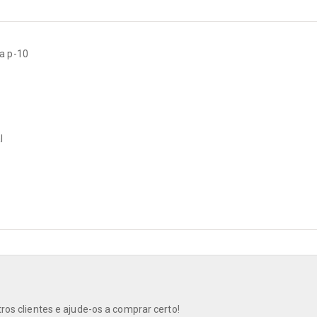
Encordoamentos
Microfones / Captadores
a p-10
Pedais de Efeito
Violas
Violinos
l
os clientes e ajude-os a comprar certo!