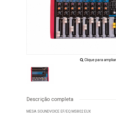
VIOL
Interfaces de Audio
Mesas
Acess
[+] Ver todos
Ampli
Bando
BAIXOS
Banjo
Acessórios
Cabo
Amplificadores
Capas
Baixos
Capta
Clique para amplia
Capas / Cases
Cavaq
Encordoamentos
Enco
Pedais / Pedaleiras
Guital
Transmissores
[+] Ve
Descrição completa
MESA SOUNDVOICE EF/EQ MS802 EUX