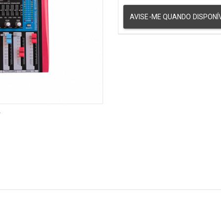
ÕES
Acessórios
AVISE-ME QUANDO DISPONÍ
órios
Bancos
ficadores
Baquetas
lim
Baterias
Ferragens
s
Pedais de Bumbo
 / Cases
Capas / Cases
dores / Circuitos
Peças de Reposição
r
uinho
PELES
rdoamentos
Percussão
ele
[+] Ver todos
r todos
ORQUESTRAL
Acessórios
Capas / Cases
Cellos