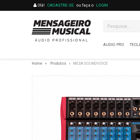
Olá!
CADASTRE-SE
ou faça o
LOGIN
AUDIO PRO
TECL
AUDIO PRO
TECL
Home
Produtos
MESA SOUNDVOICE
Acessórios
Acess
Amplificadores
Acor
Cabos / Multicabos / Fios
Arran
Caixas De Som
Sinte
Direct Box / Phantom Power
Piano
Falantes / Drivers / Reparos
Contr
Fones De Ouvido
Cubo
Gravadores Portáteis