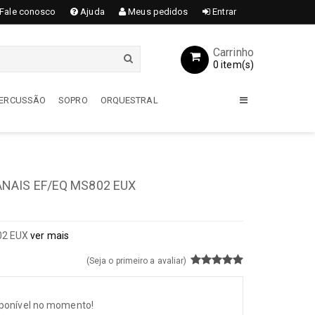
Fale conosco
Ajuda
Meus pedidos
Entrar
Carrinho
0 item(s)
 PERCUSSÃO
SOPRO
ORQUESTRAL
GUITARRAS
Acessórios
NAIS EF/EQ MS802 EUX
Encordoamentos
Amplificadores
Capas / Cases
2 EUX
ver mais
Guitarras
(Seja o primeiro a avaliar)
Pedais / Pedaleiras
Transmissores
sponível no momento!