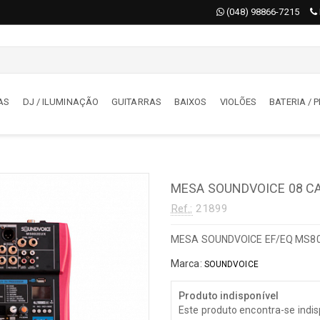
(048) 98866-7215
AS
DJ / ILUMINAÇÃO
GUITARRAS
BAIXOS
VIOLÕES
BATERIA /
AS
DJ / ILUMINAÇÃO
órios
Acessórios
MESA SOUNDVOICE 08 CA
deon
Iluminação
Ref.:
21899
jadores
Maquina De Fumaça / Bolha
tizadores
Moving
MESA SOUNDVOICE EF/EQ MS80
s
Mesas De Iluminação
Marca:
SOUNDVOICE
oladores
DJ
s
Produto indisponível
BATERIA / PERCUSSÃO
Este produto encontra-se indi