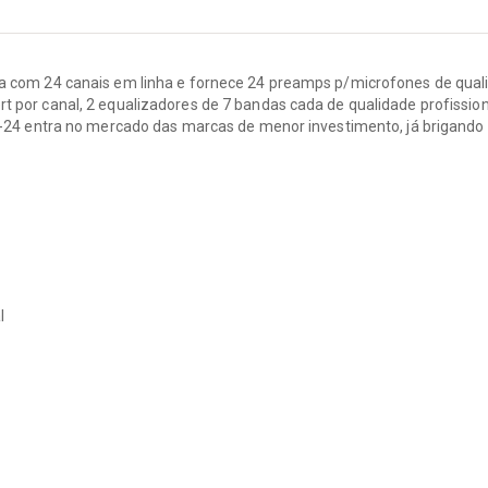
Encordoamentos
Microfones / Captadores
com 24 canais em linha e fornece 24 preamps p/microfones de qualid
Pedais de Efeito
nsert por canal, 2 equalizadores de 7 bandas cada de qualidade profis
Violas
-24 entra no mercado das marcas de menor investimento, já brigand
Violinos
l