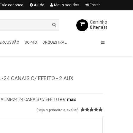
Fale conosco
Ajuda
Meus pedidos
Entrar
Carrinho
0 item(s)
 PERCUSSÃO
SOPRO
ORQUESTRAL
GUITARRAS
Acessórios
24 CANAIS C/ EFEITO - 2 AUX
Encordoamentos
Amplificadores
Capas / Cases
L MP24 24 CANAIS C/ EFEITO
ver mais
Guitarras
(Seja o primeiro a avaliar)
Pedais / Pedaleiras
Transmissores