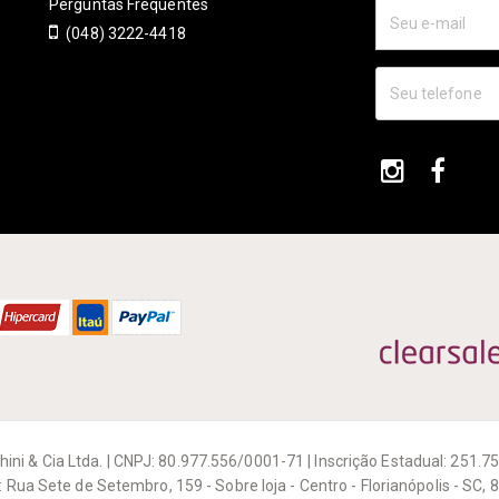
Perguntas Frequentes
(048) 3222-4418
hini & Cia Ltda. | CNPJ: 80.977.556/0001-71 | Inscrição Estadual: 251.7
 Rua Sete de Setembro, 159 - Sobre loja - Centro - Florianópolis - SC,