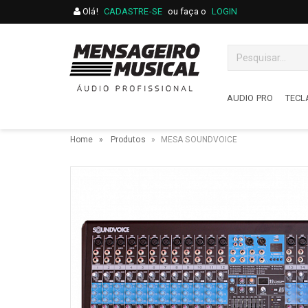
Olá!
CADASTRE-SE
ou faça o
LOGIN
AUDIO PRO
TECL
AUDIO PRO
TECL
Home
Produtos
MESA SOUNDVOICE
Acessórios
Acess
Amplificadores
Acor
Cabos / Multicabos / Fios
Arran
Caixas De Som
Sinte
Direct Box / Phantom Power
Piano
Falantes / Drivers / Reparos
Contr
Fones De Ouvido
Cubo
Gravadores Portáteis