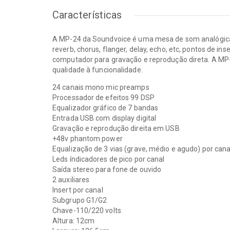
Características
A MP-24 da Soundvoice é uma mesa de som analógica 
reverb, chorus, flanger, delay, echo, etc, pontos de i
computador para gravação e reprodução direta. A MP
qualidade à funcionalidade.
24 canais mono mic preamps
Processador de efeitos 99 DSP
Equalizador gráfico de 7 bandas
Entrada USB com display digital
Gravação e reprodução direita em USB
+48v phantom power
Equalização de 3 vias (grave, médio e agudo) por cana
Leds índicadores de pico por canal
Saída stereo para fone de ouvido
2 auxiliares
Insert por canal
Subgrupo G1/G2
Chave-110/220 volts
Altura: 12cm