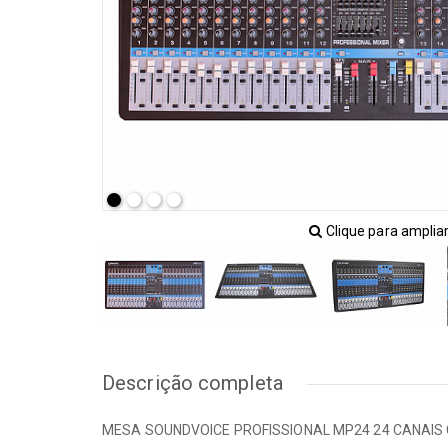
VIOL
Interfaces de Audio
Mesas
Acess
[+] Ver todos
Ampli
Bando
BAIXOS
Banjo
Acessórios
Cabo
Amplificadores
Capas
Baixos
Capta
Clique para amplia
Capas / Cases
Cavaq
Encordoamentos
Enco
Pedais / Pedaleiras
Guital
Transmissores
[+] Ve
Descrição completa
MESA SOUNDVOICE PROFISSIONAL MP24 24 CANAIS 