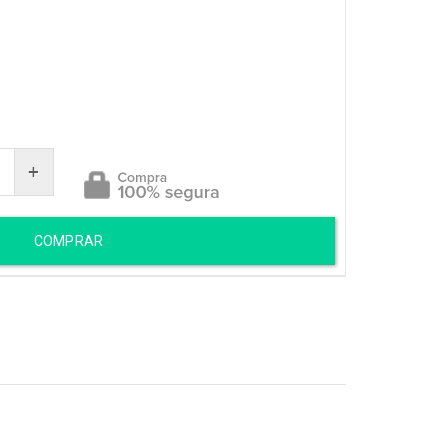
SOPRO
Acessórios
Capas / Cases
Clarinetes
Escaletas
Flautas
+
Gaitas de Boca
Microfones
COMPRAR
Saxofones
Trombones
Trompetes
[+] Ver todos