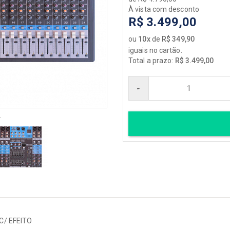
ÕES
Acessórios
À vista com desconto
R$ 3.499,00
órios
Bancos
ficadores
Baquetas
ou
10x
de
R$ 349,90
iguais no cartão.
lim
Baterias
Total a prazo:
R$ 3.499,00
Ferragens
s
Pedais de Bumbo
-
 / Cases
Capas / Cases
dores / Circuitos
Peças de Reposição
r
uinho
PELES
rdoamentos
Percussão
ele
[+] Ver todos
r todos
ORQUESTRAL
Acessórios
Capas / Cases
C/ EFEITO
Cellos