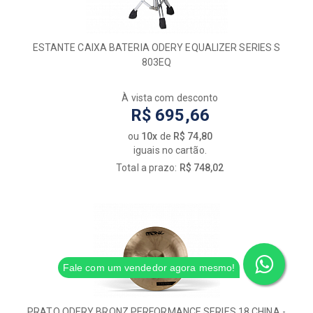
ESTANTE CAIXA BATERIA ODERY EQUALIZER SERIES S
803EQ
À vista com desconto
R$ 695,66
ou
10x
de
R$ 74,80
iguais no cartão.
Total a prazo:
R$ 748,02
Fale com um vendedor agora mesmo!
PRATO ODERY BRONZ PERFORMANCE SERIES 18 CHINA -