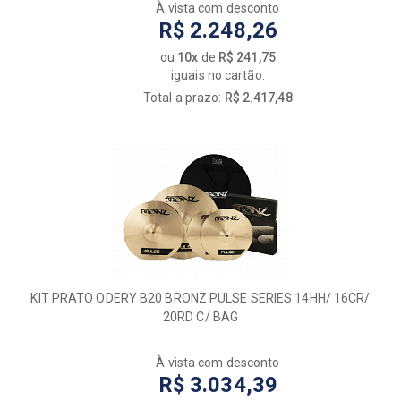
À vista com desconto
R$ 2.248,26
ou
10x
de
R$ 241,75
iguais no cartão.
Total a prazo:
R$ 2.417,48
KIT PRATO ODERY B20 BRONZ PULSE SERIES 14HH/ 16CR/
20RD C/ BAG
À vista com desconto
R$ 3.034,39