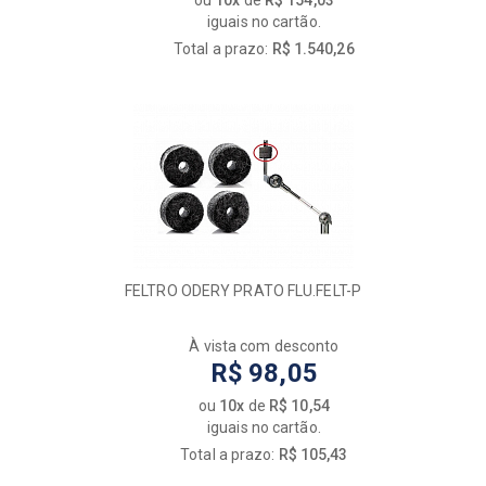
ou
10x
de
R$ 154,03
iguais no cartão.
Total a prazo:
R$ 1.540,26
FELTRO ODERY PRATO FLU.FELT-P
À vista com desconto
R$ 98,05
ou
10x
de
R$ 10,54
iguais no cartão.
Total a prazo:
R$ 105,43