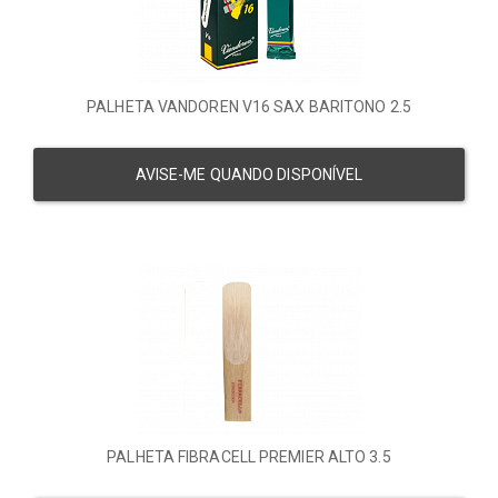
PALHETA VANDOREN V16 SAX BARITONO 2.5
AVISE-ME QUANDO DISPONÍVEL
PALHETA FIBRACELL PREMIER ALTO 3.5