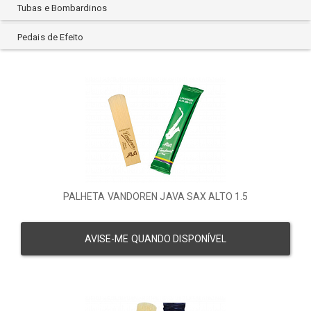
PLASTICOVER
Tubas e Bombardinos
RICO ROYAL
Pedais de Efeito
ROCKBAG
ROLAND
ROVNER
SMART
STAGG
VANDOREN
WALDMAN
YAMAHA
ZELLMER
PALHETA VANDOREN JAVA SAX ALTO 1.5
AVISE-ME QUANDO DISPONÍVEL