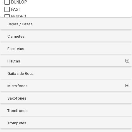
DUNLOP
FAST
FENDER
Capas / Cases
FIBRACELL
FREE SAX
Clarinetes
FREESAX
HERCO
Escaletas
HERCULES
HERING
Flautas
HOHNER
Gaitas de Boca
IBOX
IK MULTIMEDIA
Microfones
KORG
LA VOZ
Saxofones
MEYER
Trombones
ORKESTRA
OTTO LINK
Trompetes
PAGANINI