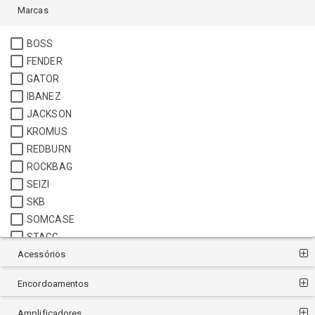
Marcas
BOSS
FENDER
GATOR
IBANEZ
JACKSON
KROMUS
REDBURN
ROCKBAG
SEIZI
SKB
SOMCASE
STAGG
Acessórios
STRINBERG
Encordoamentos
Amplificadores