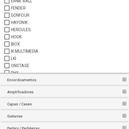
ERNIE BALL
FENDER
GONFOUR
HAYONIK
HERCULES
HOOK
IBOX
IK MULTIMEDIA
LKI
ONSTAGE
PHX
Encordoamentos
QUIK LOK
RMV
Amplificadores
ROCKBAG
SATY
Capas / Cases
SMART
STAGG
Guitarras
STAY
Pedais / Pedaleiras