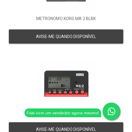
METRONOMO KORG MA 2 BLBK
AVISE-ME QUANDO DISPONÍVEL
METRONOMO KORG MA 2 BKRD
Fale com um vendedor agora mesmo!
AVISE-ME QUANDO DISPONÍVEL