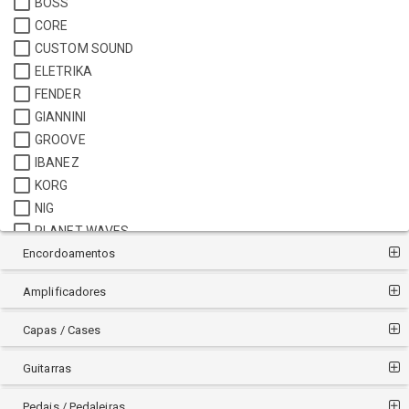
BOSS
CORE
CUSTOM SOUND
ELETRIKA
FENDER
GIANNINI
GROOVE
IBANEZ
KORG
NIG
PLANET WAVES
Encordoamentos
ROLAND
RONSANI
Amplificadores
SANTO ANGELO
SEIZI
Capas / Cases
SMART
STAGG
Guitarras
STEVE
Pedais / Pedaleiras