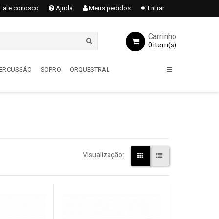
Fale conosco
Ajuda
Meus pedidos
Entrar
Carrinho
0 item(s)
 PERCUSSÃO
SOPRO
ORQUESTRAL
GUITARRAS
Acessórios
Encordoamentos
Amplificadores
Visualização:
Capas / Cases
Guitarras
Pedais / Pedaleiras
Transmissores