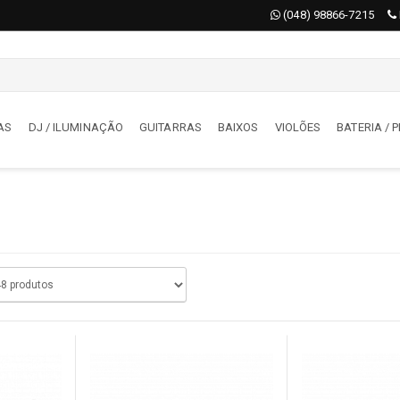
(048) 98866-7215
AS
DJ / ILUMINAÇÃO
GUITARRAS
BAIXOS
VIOLÕES
BATERIA /
AS
DJ / ILUMINAÇÃO
órios
Acessórios
deon
Iluminação
jadores
Maquina De Fumaça / Bolha
tizadores
Moving
s
Mesas De Iluminação
oladores
DJ
s
BATERIA / PERCUSSÃO