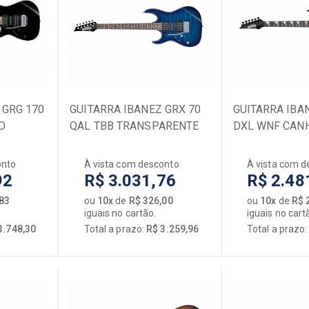
ÕES
Acessórios
órios
Bancos
ficadores
Baquetas
lim
Baterias
Ferragens
 GRG 170
s
GUITARRA IBANEZ GRX 70
Pedais de Bumbo
GUITARRA IBA
O
QAL TBB TRANSPARENTE
DXL WNF CAN
 / Cases
Capas / Cases
BLUE BURST CANHOTO
dores / Circuitos
Peças de Reposição
onto
À vista com desconto
À vista com d
uinho
PELES
92
R$ 3.031,76
R$ 2.48
rdoamentos
Percussão
,83
ou
10x
de
R$ 326,00
ou
10x
de
R$ 
ele
[+] Ver todos
iguais no cartão.
iguais no cart
r todos
3.748,30
Total a prazo:
R$ 3.259,96
Total a prazo
ORQUESTRAL
Acessórios
Capas / Cases
Cellos