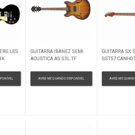
Encordoamentos
Microfones / Captadores
Pedais de Efeito
Violas
Violinos
ERG LES
GUITARRA IBANEZ SEMI
GUITARRA SX 
BK
ACUSTICA AS 53L TF
SST57 CANHO
CANHOTO
SPONÍVEL
AVISE-ME QUANDO DISPONÍVEL
AVISE-ME QUAND