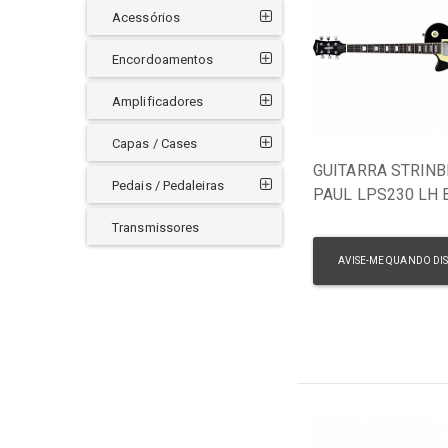
Acessórios
SQUIER
STRINBERG
Encordoamentos
SX
WALDMAN
Amplificadores
Capas / Cases
GUITARRA STRINB
Pedais / Pedaleiras
PAUL LPS230 LH 
CANHOTO
Transmissores
AVISE-ME QUANDO DI