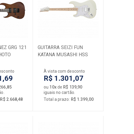
SOPRO
Acessórios
Capas / Cases
Clarinetes
Escaletas
NEZ GRG 121
Flautas
GUITARRA SEIZI FUN
HOTO
KATANA MUSASHI HSS
Gaitas de Boca
LEFTY - MP - SNOW WHITE
Microfones
SPARKLE
esconto
À vista com desconto
Saxofones
1,69
R$ 1.301,07
Trombones
266,85
ou
10x
de
R$ 139,90
Trompetes
ão.
iguais no cartão.
[+] Ver todos
:
R$ 2.668,48
Total a prazo:
R$ 1.399,00