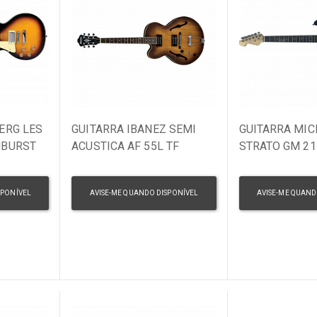
ERG LES
GUITARRA IBANEZ SEMI
GUITARRA MIC
NBURST
ACUSTICA AF 55L TF
STRATO GM 2
CANHOTO
CANHOTO SK 
BLACK
SPONÍVEL
AVISE-ME QUANDO DISPONÍVEL
AVISE-ME QUAND