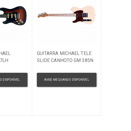
HAEL
GUITARRA MICHAEL TELE
17LH
SLIDE CANHOTO GM 385N
SUNBUSRT
LH CR CREAM
O DISPONÍVEL
AVISE-ME QUANDO DISPONÍVEL