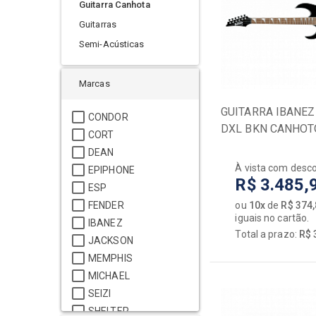
VIOL
Guitarra Canhota
Interfaces de Audio
Guitarras
Mesas
Acess
Semi-Acústicas
[+] Ver todos
Ampli
Bando
BAIXOS
Marcas
Banjo
Acessórios
GUITARRA IBANEZ
Cabo
CONDOR
DXL BKN CANHOT
Amplificadores
Capas
CORT
Baixos
Capta
DEAN
À vista com desc
EPIPHONE
Capas / Cases
Cavaq
R$ 3.485,
ESP
Encordoamentos
Enco
FENDER
ou
10x
de
R$ 374
Pedais / Pedaleiras
Guital
iguais no cartão.
IBANEZ
Transmissores
[+] Ve
Total a prazo:
R$ 
JACKSON
MEMPHIS
MICHAEL
SEIZI
SHELTER