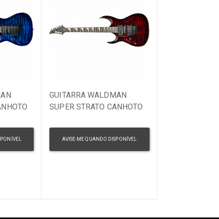
MAN
GUITARRA WALDMAN
ANHOTO
SUPER STRATO CANHOTO
BLUE
WIG170QXL RD RED
SPONÍVEL
AVISE-ME QUANDO DISPONÍVEL