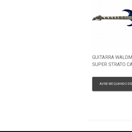
GUITARRA WALD
SUPER STRATO C
WIG170QXL BLB 
BURST
AVISE-ME QUANDO DI