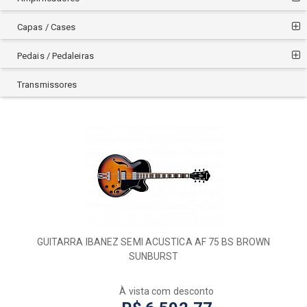
KRAMER
MEMPHIS
Capas / Cases
MICHAEL
Pedais / Pedaleiras
PEAVEY
PHX
Transmissores
PRS
SEIZI
SHELTER
SQUIER
STAGG
STERLING
STRINBERG
SX
TAGIMA
GUITARRA IBANEZ SEMI ACUSTICA AF 75 BS BROWN
TRIUMPH
SUNBURST
VINTAGE
VOGGA
À vista com desconto
WALCZAK