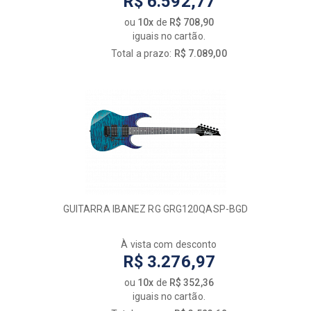
R$ 6.592,77
WALDMAN
ou
10x
de
R$ 708,90
WASHBURN
iguais no cartão.
YAMAHA
Total a prazo:
R$ 7.089,00
GUITARRA IBANEZ RG GRG120QASP-BGD
À vista com desconto
R$ 3.276,97
ou
10x
de
R$ 352,36
iguais no cartão.