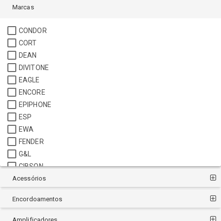
Marcas
CONDOR
CORT
DEAN
DIVITONE
EAGLE
ENCORE
EPIPHONE
ESP
EWA
FENDER
G&L
GIBSON
Acessórios
GODIN
GRETSCH
Encordoamentos
IBANEZ
JACKSON
Amplificadores